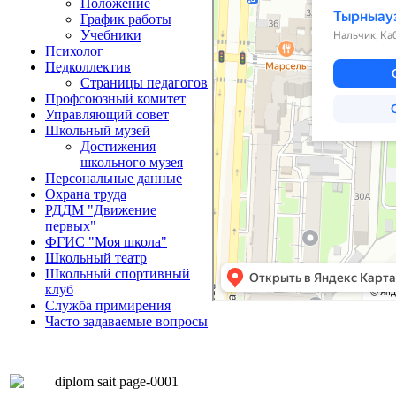
Положение
График работы
Учебники
Психолог
Педколлектив
Страницы педагогов
Профсоюзный комитет
Управляющий совет
Школьный музей
Достижения
школьного музея
Персональные данные
Охрана труда
РДДМ "Движение
первых"
ФГИС "Моя школа"
Школьный театр
Школьный спортивный
клуб
Служба примирения
Часто задаваемые вопросы