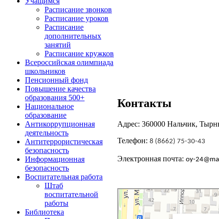
Учащимся
Расписание звонков
Расписание уроков
Расписание
дополнительных
занятий
Расписание кружков
Всероссийская олимпиада
школьников
Пенсионный фонд
Повышение качества
образования 500+
Контакты
Национальное
образование
Адрес: 360000 Нальчик, Тырны
Антикоррупционная
деятельность
Телефон:
Антитеррористическая
8 (8662) 75-30-43
безопасность
Электронная почта:
Информационная
oy-24@
mai
безопасность
Воспитательная работа
Штаб
Нальчик
воспитательной
Тырныаузская улица, 1 — Яндекс Карты
работы
Библиотека