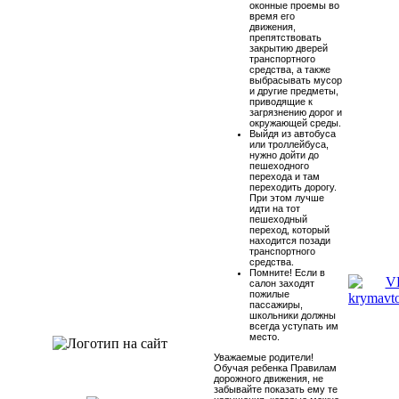
оконные проемы во
время его
движения,
препятствовать
закрытию дверей
транспортного
средства, а также
выбрасывать мусор
и другие предметы,
приводящие к
загрязнению дорог и
окружающей среды.
Выйдя из автобуса
или троллейбуса,
нужно дойти до
пешеходного
перехода и там
переходить дорогу.
При этом лучше
идти на тот
пешеходный
переход, который
находится позади
транспортного
средства.
Помните! Если в
салон заходят
пожилые
пассажиры,
школьники должны
всегда уступать им
место.
Уважаемые родители!
Обучая ребенка Правилам
дорожного движения, не
забывайте показать ему те