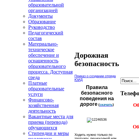
образовательной
организацией
Документы
Образование
Руководство
Педагогический
состав
Материально-
техническое
Дорожная
обеспечение и
оснащенность
безопасность
образовательного
процесса. Доступная
Приказ о создании отряда
среда
ЮИД
Платные
Правила
образовательные
Телефо
безопасного
услуги
поведения на
Финансово-
дороге
Об
хозяйственная
(
скачать
)
деятельность
Вакантные места для
приема (перевода)
Об
обучающихся
Стипендии и меры
Ходить нужно только по
поддержки
тротуару, пешеходной или