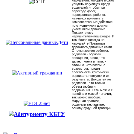
нарушения, которые можно
увидеть на улицах среди
водителей, чтобы при
переходе дорог,
перекрестков ребенок
научился принимать
компенсаторные действия
по отношению к другим
участникам движения.
Покажите ему
нарушителей-пешеходов. И
тем более никогда не
нарушайте Правилам
дорожного движения сами.
С точки зрения ребенка,
родители - образец
поведения, а все, что
делают мама и папа, -
отлично. Это потом, с
возрастом, придет
способность критически
оценивать поступки и их
результаты. Для детей же
родители - это только
объект любви и
подражания. Если можно с
папой или мамой - значит,
так можно вообще.
Нарушая правила,
родители закладывают
основу будущей трагедии.