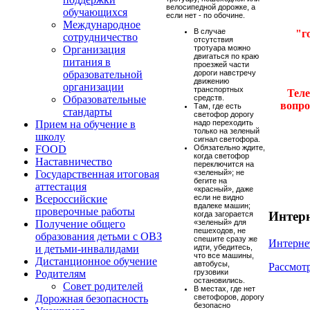
велосипедной дорожке, а
обучающихся
если нет - по обочине.
Международное
В случае
"г
сотрудничество
отсутствия
тротуара можно
Организация
двигаться по краю
питания в
проезжей части
дороги навстречу
образовательной
движению
организации
транспортных
Тел
средств.
Образовательные
вопро
Там, где есть
стандарты
светофор дорогу
надо переходить
Прием на обучение в
только на зеленый
школу
сигнал светофора.
Обязательно ждите,
FOOD
когда светофор
Наставничество
переключится на
«зеленый»; не
Государственная итоговая
бегите на
аттестация
«красный», даже
если не видно
Всероссийские
вдалеке машин;
проверочные работы
Интер
когда загорается
«зеленый» для
Получение общего
пешеходов, не
образования детьми с ОВЗ
спешите сразу же
Интерне
идти, убедитесь,
и детьми-инвалидами
что все машины,
Дистанционное обучение
автобусы,
Рассмот
грузовики
Родителям
остановились.
Совет родителей
В местах, где нет
светофоров, дорогу
Дорожная безопасность
безопасно