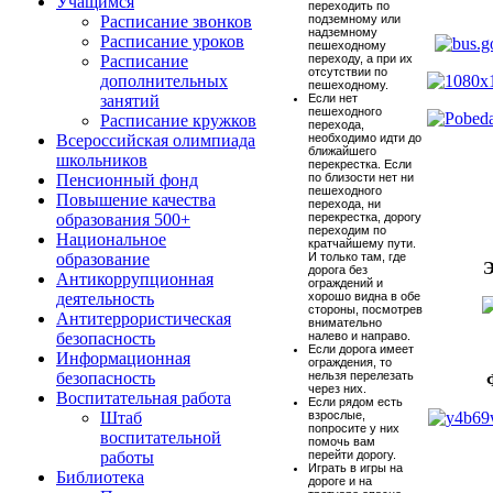
Учащимся
переходить по
подземному или
Расписание звонков
надземному
Расписание уроков
пешеходному
переходу, а при их
Расписание
отсутствии по
дополнительных
пешеходному.
Если нет
занятий
пешеходного
Расписание кружков
перехода,
необходимо идти до
Всероссийская олимпиада
ближайшего
школьников
перекрестка. Если
по близости нет ни
Пенсионный фонд
пешеходного
Повышение качества
перехода, ни
перекрестка, дорогу
образования 500+
переходим по
Национальное
кратчайшему пути.
И только там, где
образование
Э
дорога без
Антикоррупционная
ограждений и
хорошо видна в обе
деятельность
стороны, посмотрев
Антитеррористическая
внимательно
налево и направо.
безопасность
Если дорога имеет
Информационная
ограждения, то
нельзя перелезать
безопасность
через них.
Воспитательная работа
Если рядом есть
взрослые,
Штаб
попросите у них
воспитательной
помочь вам
перейти дорогу.
работы
Играть в игры на
Библиотека
дороге и на