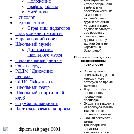
тротуаре опасно.
Положение
Строго запрещено
График работы
выбегать на
проезжую часть из-
Учебники
за деревьев,
Психолог
автомобилей и
других объектов,
Педколлектив
которые мешают
Страницы педагогов
водителю увидеть
вас вовремя.
Профсоюзный комитет
Помните, что
Управляющий совет
дорога в школу
должна быть не
Школьный музей
короткой, а
Достижения
безопасной!
школьного музея
Правила проведения в
Персональные данные
общественном
транспорте
Охрана труда
РДДМ "Движение
Вы не должны
отвлекать водителя
первых"
маршрутного
ФГИС "Моя школа"
автобуса во время
движения.
Школьный театр
Ждите автобус на
Школьный спортивный
специальной
посадочной
клуб
площадке.
Служба примирения
Входить и выходить
из автобуса можно
Часто задаваемые вопросы
только после
полной остановки.
Нельзя открывать
двери
транспортного
средства,
высовываться в